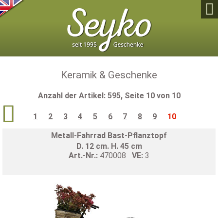

Keramik & Geschenke
Anzahl der Artikel: 595, Seite 10 von 10

1
2
3
4
5
6
7
8
9
10
Metall-Fahrrad Bast-Pflanztopf
D. 12 cm. H. 45 cm
Art.-Nr.:
470008
VE:
3