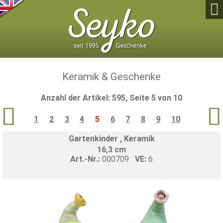

Keramik & Geschenke
Anzahl der Artikel: 595, Seite 5 von 10


1
2
3
4
5
6
7
8
9
10
Gartenkinder , Keramik
16,3 cm
Art.-Nr.:
000709
VE:
6