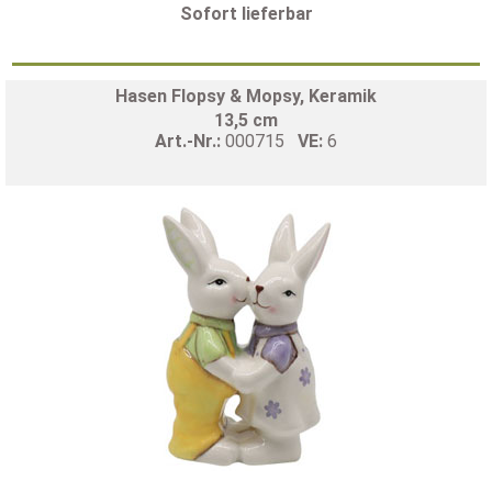
Sofort lieferbar
Hasen Flopsy & Mopsy, Keramik
13,5 cm
Art.-Nr.:
000715
VE:
6