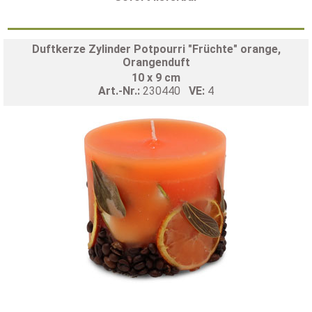
Duftkerze Zylinder Potpourri "Früchte" orange,
Orangenduft
10 x 9 cm
Art.-Nr.:
230440
VE:
4