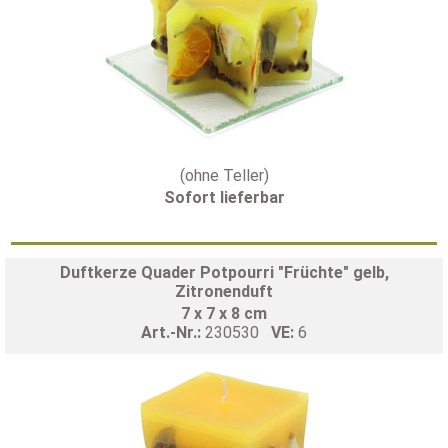
(ohne Teller)
Sofort lieferbar
Duftkerze Quader Potpourri "Früchte" gelb,
Zitronenduft
7 x 7 x 8 cm
Art.-Nr.:
230530
VE:
6