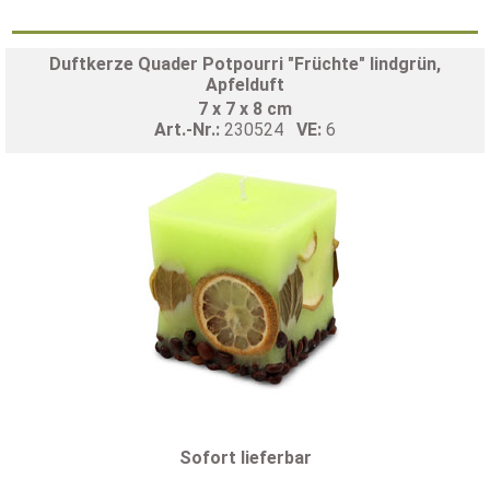
Duftkerze Quader Potpourri "Früchte" lindgrün,
Apfelduft
7 x 7 x 8 cm
Art.-Nr.:
230524
VE:
6
Sofort lieferbar