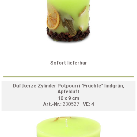
Sofort lieferbar
Duftkerze Zylinder Potpourri "Früchte" lindgrün,
Apfelduft
10 x 9 cm
Art.-Nr.:
230527
VE:
4