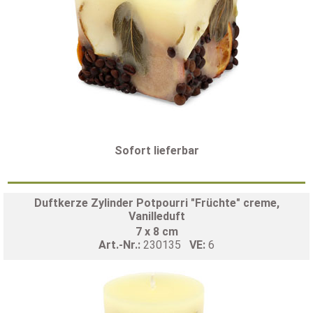
Sofort lieferbar
Duftkerze Zylinder Potpourri "Früchte" creme,
Vanilleduft
7 x 8 cm
Art.-Nr.:
230135
VE:
6