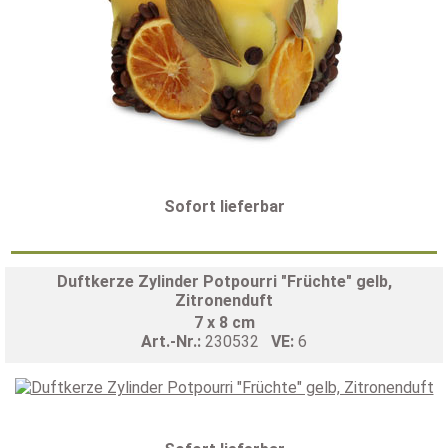
Sofort lieferbar
Duftkerze Zylinder Potpourri "Früchte" gelb,
Zitronenduft
7 x 8 cm
Art.-Nr.:
230532
VE:
6