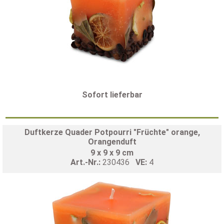
Sofort lieferbar
Duftkerze Quader Potpourri "Früchte" orange,
Orangenduft
9 x 9 x 9 cm
Art.-Nr.:
230436
VE:
4