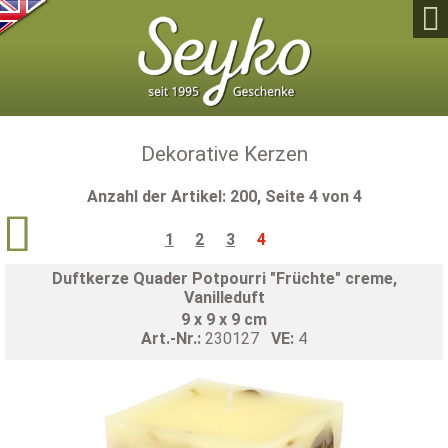

Dekorative Kerzen
Anzahl der Artikel: 200, Seite 4 von 4

1
2
3
4
Duftkerze Quader Potpourri "Früchte" creme,
Vanilleduft
9 x 9 x 9 cm
Art.-Nr.:
230127
VE:
4