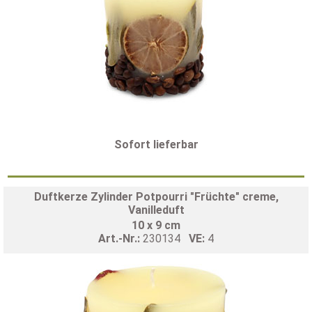
Sofort lieferbar
Duftkerze Zylinder Potpourri "Früchte" creme,
Vanilleduft
10 x 9 cm
Art.-Nr.:
230134
VE:
4