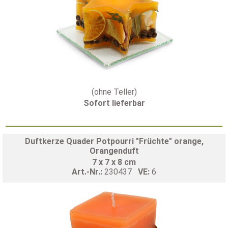
(ohne Teller)
Sofort lieferbar
Duftkerze Quader Potpourri "Früchte" orange,
Orangenduft
7 x 7 x 8 cm
Art.-Nr.:
230437
VE:
6