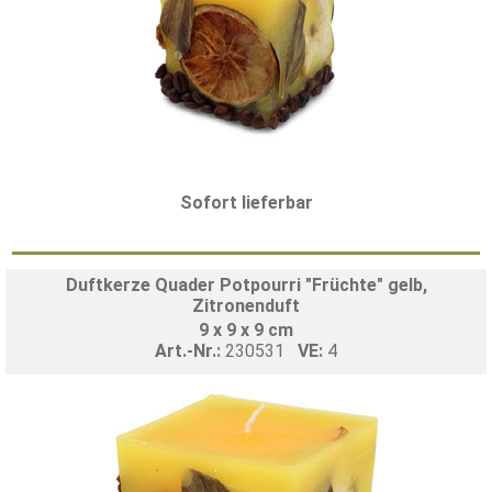
Sofort lieferbar
Duftkerze Quader Potpourri "Früchte" gelb,
Zitronenduft
9 x 9 x 9 cm
Art.-Nr.:
230531
VE:
4