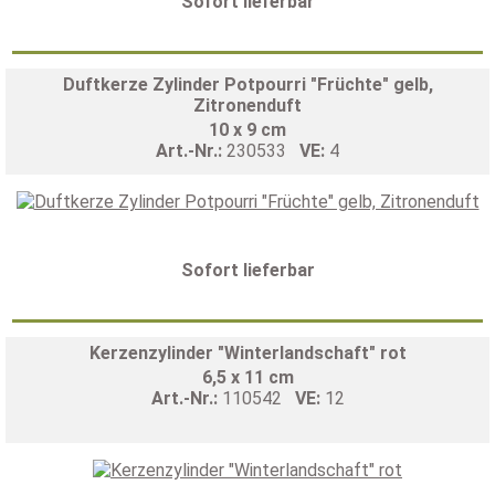
Sofort lieferbar
Duftkerze Zylinder Potpourri "Früchte" gelb,
Zitronenduft
10 x 9 cm
Art.-Nr.:
230533
VE:
4
Sofort lieferbar
Kerzenzylinder "Winterlandschaft" rot
6,5 x 11 cm
Art.-Nr.:
110542
VE:
12