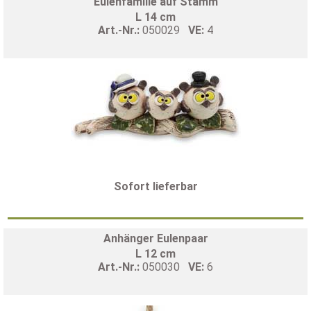
Eulenfamilie auf Stamm
L 14 cm
Art.-Nr.:
050029
VE:
4
Sofort lieferbar
Anhänger Eulenpaar
L 12 cm
Art.-Nr.:
050030
VE:
6