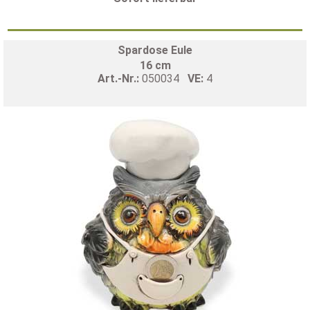
Spardose Eule
16 cm
Art.-Nr.:
050034
VE:
4