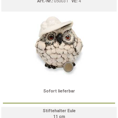
Art.-Nr.:
050031
VE:
4
Sofort lieferbar
Stiftehalter Eule
11 cm