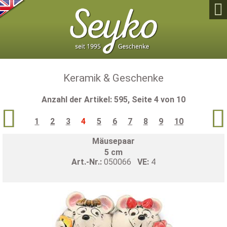

Keramik & Geschenke
Anzahl der Artikel: 595, Seite 4 von 10


1
2
3
4
5
6
7
8
9
10
Mäusepaar
5 cm
Art.-Nr.:
050066
VE:
4