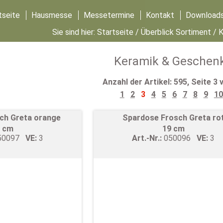
tseite
Hausmesse
Messetermine
Kontakt
Download
Sie sind hier:
Startseite
/
Überblick Sortiment
/ 
Keramik & Geschen
Anzahl der Artikel: 595, Seite 3 
1
2
3
4
5
6
7
8
9
10
ch Greta orange
Spardose Frosch Greta ro
 cm
19 cm
50097
VE:
3
Art.-Nr.:
050096
VE:
3