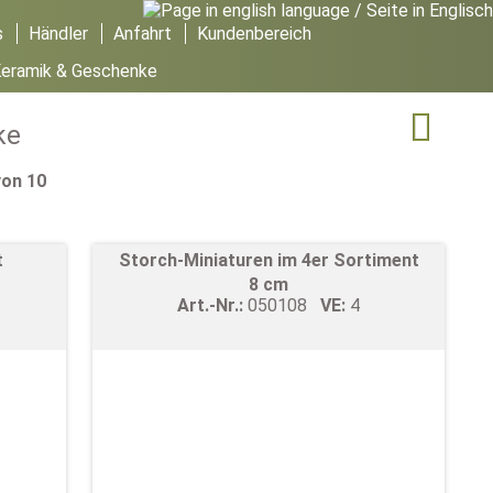
s
Händler
Anfahrt
Kundenbereich
Keramik & Geschenke

ke
von 10
t
Storch-Miniaturen im 4er Sortiment
8 cm
Art.-Nr.:
050108
VE:
4