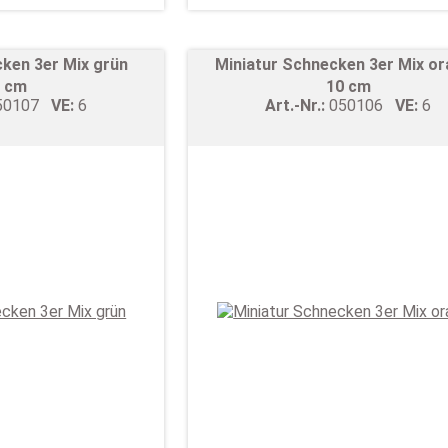
cken 3er Mix grün
Miniatur Schnecken 3er Mix o
 cm
10 cm
50107
VE:
6
Art.-Nr.:
050106
VE:
6