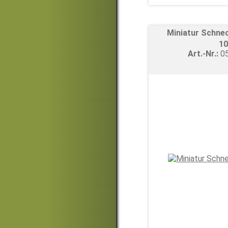
Miniatur Schne
10
Art.-Nr.:
0