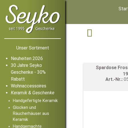
Star

Unser Sortiment
Neuheiten 2026
30 Jahre Seyko
Spardose Fros
Geschenke - 30%
19
Rabatt
Art.-Nr.:
0
Wohnaccessoires
Keramik & Geschenke
Handgefertigte Keramik
Glocken und
Räucherhäuser aus
Keramik
Handgemachte