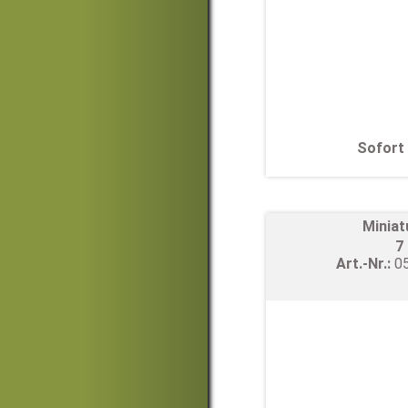
Sofort 
Miniat
7
Art.-Nr.:
0