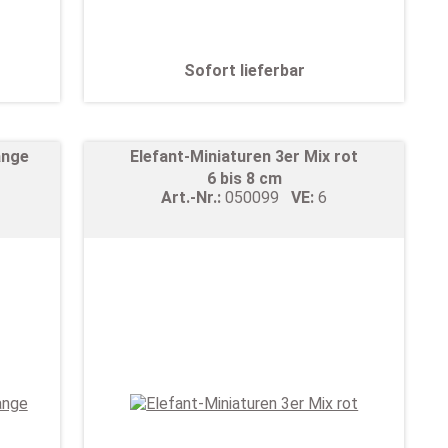
Sofort lieferbar
ange
Elefant-Miniaturen 3er Mix rot
6 bis 8 cm
Art.-Nr.:
050099
VE:
6