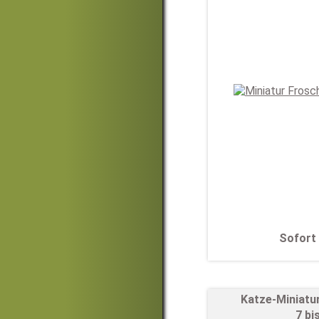
Sofort 
Katze-Miniatu
7 bi