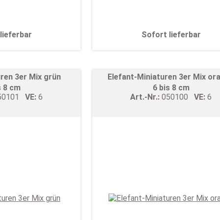
lieferbar
Sofort lieferbar
uren 3er Mix grün
Elefant-Miniaturen 3er Mix or
s 8 cm
6 bis 8 cm
50101
VE:
6
Art.-Nr.:
050100
VE:
6