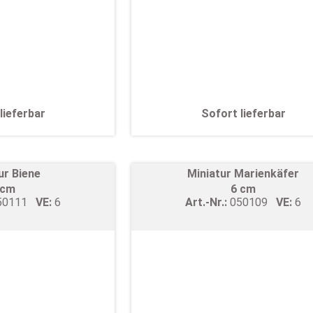
lieferbar
Sofort lieferbar
ur Biene
Miniatur Marienkäfer
 cm
6 cm
50111
VE:
6
Art.-Nr.:
050109
VE:
6