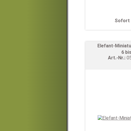
Sofort 
Elefant-Miniat
6 bi
Art.-Nr.:
0