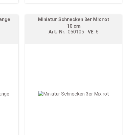
range
Miniatur Schnecken 3er Mix rot
10 cm
Art.-Nr.:
050105
VE:
6