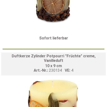
Sofort lieferbar
Duftkerze Zylinder Potpourri "Früchte" creme,
Vanilleduft
10 x 9 cm
Art.-Nr.:
230134
VE:
4