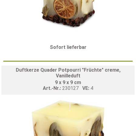
Sofort lieferbar
Duftkerze Quader Potpourri "Früchte" creme,
Vanilleduft
9 x 9 x 9 cm
Art.-Nr.:
230127
VE:
4