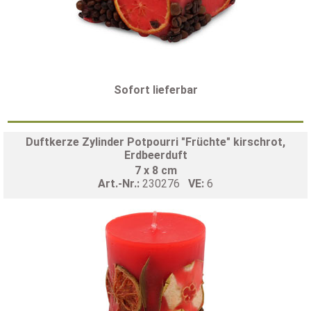
Sofort lieferbar
Duftkerze Zylinder Potpourri "Früchte" kirschrot,
Erdbeerduft
7 x 8 cm
Art.-Nr.:
230276
VE:
6