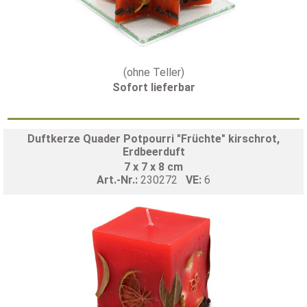
(ohne Teller)
Sofort lieferbar
Duftkerze Quader Potpourri "Früchte" kirschrot,
Erdbeerduft
7 x 7 x 8 cm
Art.-Nr.:
230272
VE:
6