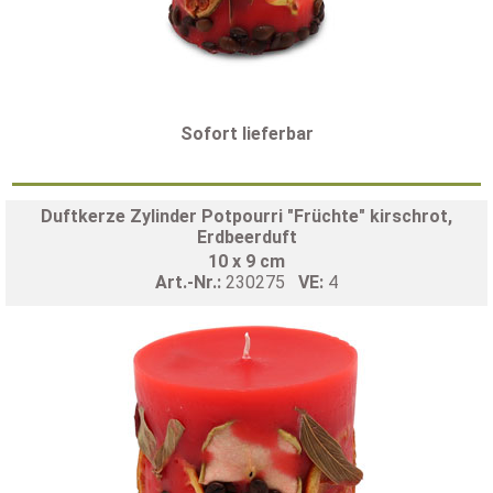
Sofort lieferbar
Duftkerze Zylinder Potpourri "Früchte" kirschrot,
Erdbeerduft
10 x 9 cm
Art.-Nr.:
230275
VE:
4