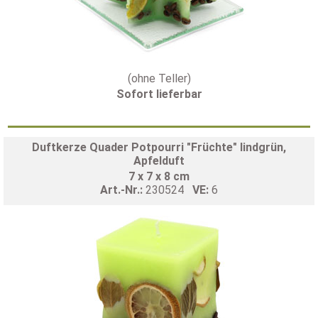
(ohne Teller)
Sofort lieferbar
Duftkerze Quader Potpourri "Früchte" lindgrün,
Apfelduft
7 x 7 x 8 cm
Art.-Nr.:
230524
VE:
6