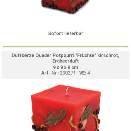
Sofort lieferbar
Duftkerze Quader Potpourri "Früchte" kirschrot,
Erdbeerduft
9 x 9 x 9 cm
Art.-Nr.:
230271
VE:
4