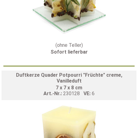
(ohne Teller)
Sofort lieferbar
Duftkerze Quader Potpourri "Früchte" creme,
Vanilleduft
7 x 7 x 8 cm
Art.-Nr.:
230128
VE:
6