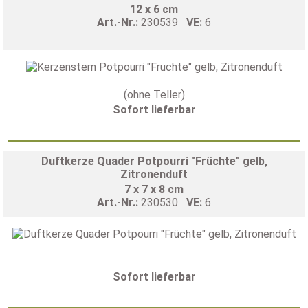
12 x 6 cm
Art.-Nr.:
230539
VE:
6
(ohne Teller)
Sofort lieferbar
Duftkerze Quader Potpourri "Früchte" gelb,
Zitronenduft
7 x 7 x 8 cm
Art.-Nr.:
230530
VE:
6
Sofort lieferbar