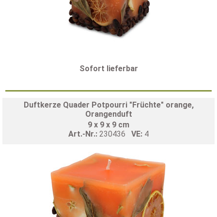
Sofort lieferbar
Duftkerze Quader Potpourri "Früchte" orange,
Orangenduft
9 x 9 x 9 cm
Art.-Nr.:
230436
VE:
4