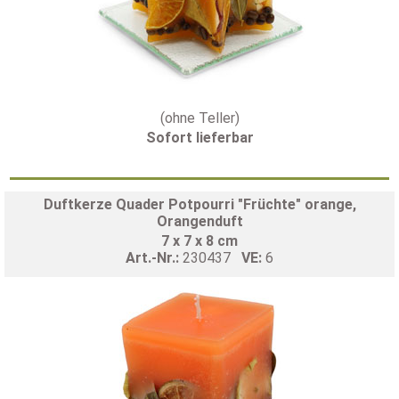
(ohne Teller)
Sofort lieferbar
Duftkerze Quader Potpourri "Früchte" orange,
Orangenduft
7 x 7 x 8 cm
Art.-Nr.:
230437
VE:
6