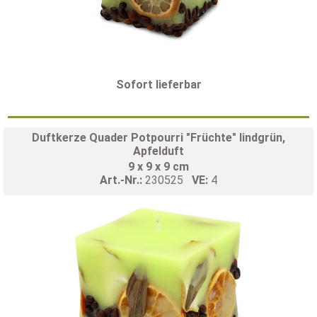
Sofort lieferbar
Duftkerze Quader Potpourri "Früchte" lindgrün,
Apfelduft
9 x 9 x 9 cm
Art.-Nr.:
230525
VE:
4