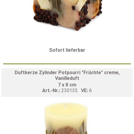
Sofort lieferbar
Duftkerze Zylinder Potpourri "Früchte" creme,
Vanilleduft
7 x 8 cm
Art.-Nr.:
230135
VE:
6