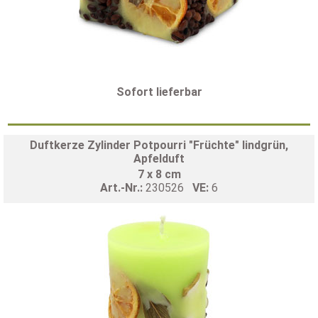
Sofort lieferbar
Duftkerze Zylinder Potpourri "Früchte" lindgrün,
Apfelduft
7 x 8 cm
Art.-Nr.:
230526
VE:
6