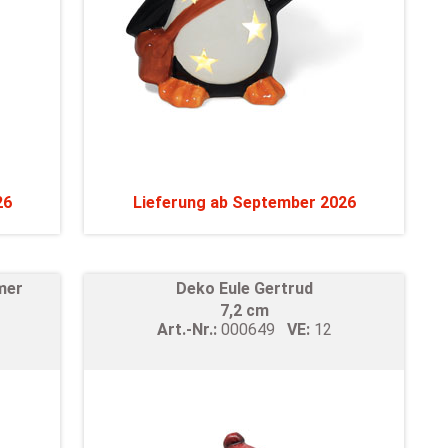
26
Lieferung ab September 2026
mer
Deko Eule Gertrud
7,2 cm
Art.-Nr.:
000649
VE:
12