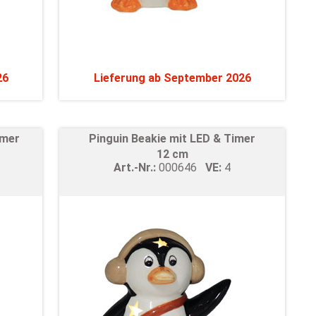
26
Lieferung ab September 2026
imer
Pinguin Beakie mit LED & Timer
12 cm
Art.-Nr.:
000646
VE:
4