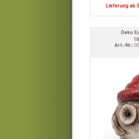
Lieferung ab
Deko Eu
16
Art.-Nr.:
0