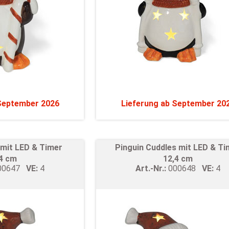
 September 2026
Lieferung ab September 20
a mit LED & Timer
Pinguin Cuddles mit LED & Ti
,4 cm
12,4 cm
00647
VE:
4
Art.-Nr.:
000648
VE:
4