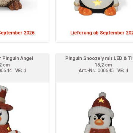
 September 2026
Lieferung ab September 20
r Pinguin Angel
Pinguin Snoozely mit LED & T
,2 cm
15,2 cm
00644
VE:
4
Art.-Nr.:
000645
VE:
4