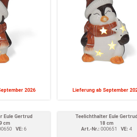
 September 2026
Lieferung ab September 20
er Eule Gertrud
Teelichthalter Eule Gertru
,9 cm
18 cm
00650
VE:
6
Art.-Nr.:
000651
VE:
4