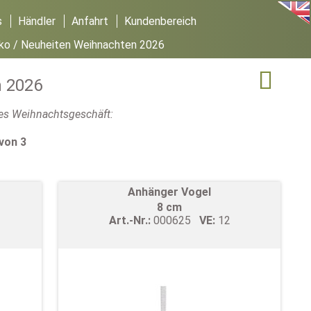
s
Händler
Anfahrt
Kundenbereich
ko
/ Neuheiten Weihnachten 2026

 2026
iges Weihnachtsgeschäft:
 von 3
Anhänger Vogel
8 cm
Art.-Nr.:
000625
VE:
12