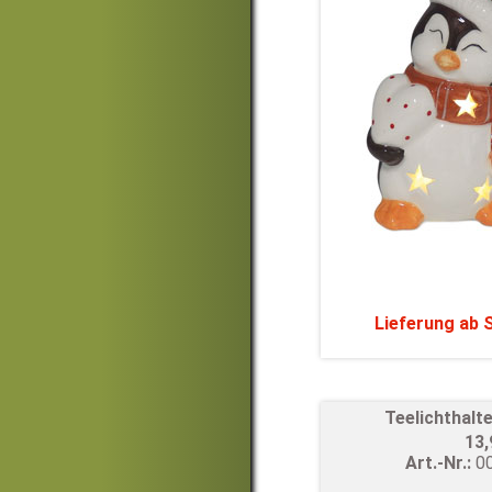
Lieferung ab
Teelichthalt
13
Art.-Nr.:
0