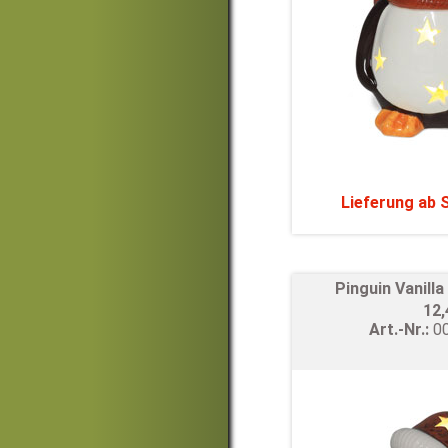
Lieferung ab
Pinguin Vanill
12
Art.-Nr.:
0