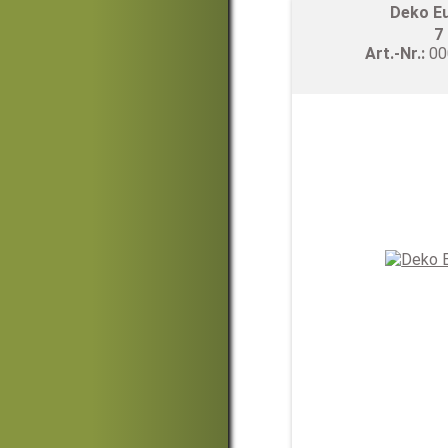
Deko Eu
7
Art.-Nr.:
0