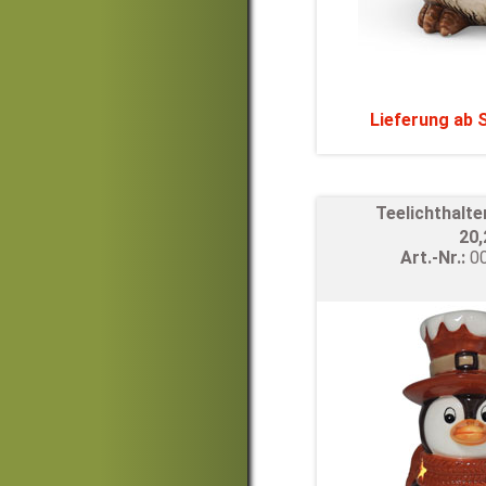
Lieferung ab
Teelichthalte
20
Art.-Nr.:
0