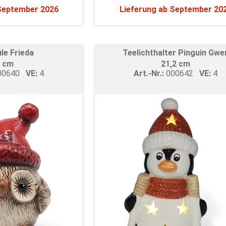
 September 2026
Lieferung ab September 20
le Frieda
Teelichthalter Pinguin Gwe
 cm
21,2 cm
00640
VE:
4
Art.-Nr.:
000642
VE:
4