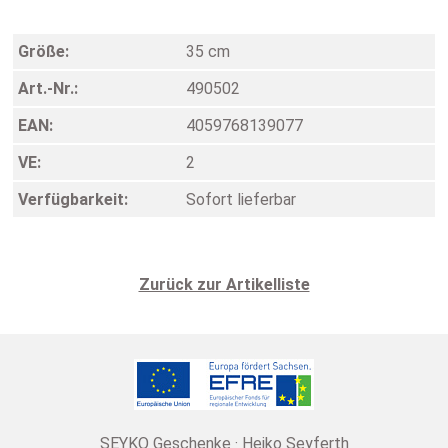
Größe:
35 cm
Art.-Nr.:
490502
EAN:
4059768139077
VE:
2
Verfügbarkeit:
Sofort lieferbar
Zurück zur Artikelliste
SEYKO Geschenke · Heiko Seyferth