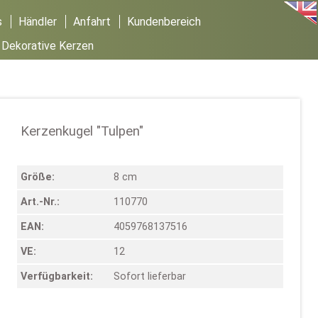
s
Händler
Anfahrt
Kundenbereich
/
Dekorative Kerzen
Kerzenkugel "Tulpen"
Größe:
8 cm
Art.-Nr.:
110770
EAN:
4059768137516
VE:
12
Verfügbarkeit:
Sofort lieferbar