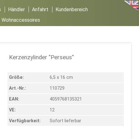
s
Händler
Anfahrt
Kundenbereich
/
Wohnaccessoires
Kerzenzylinder "Perseus"
Größe:
6,5 x 16 cm
Art.-Nr.:
110729
EAN:
4059768135321
VE:
12
Verfügbarkeit:
Sofort lieferbar