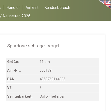
s
Händler
Anfahrt
Kundenbereich
/
Neuheiten 2026
Spardose schräger Vogel
Größe:
11 cm
Art.-Nr.:
050179
EAN:
4059768144835
VE:
3
Verfügbarkeit:
Sofort lieferbar