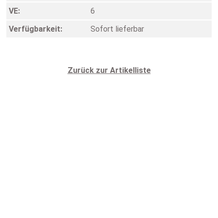
VE:
6
Verfügbarkeit:
Sofort lieferbar
Zurück zur Artikelliste
SEYKO Geschenke · Heiko Seyferth
Büro und Lager:
Brückenstraße 10
09337 Hohenstein-Ernstthal OT Wüstenbrand
Tel.: (+49) 03723 / 679 47 17
Fax: (+49) 03723 / 679 47 99