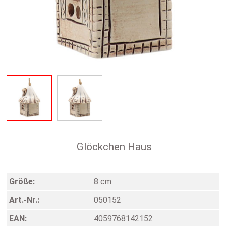
Glöckchen Haus
Größe:
8 cm
Art.-Nr.:
050152
EAN:
4059768142152