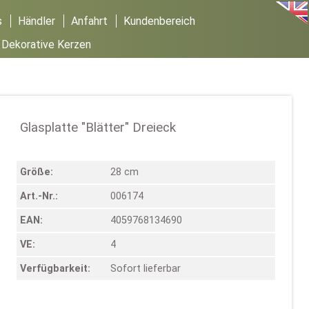
s
Händler
Anfahrt
Kundenbereich
/
Dekorative Kerzen
Glasplatte "Blätter" Dreieck
Größe:
28 cm
Art.-Nr.:
006174
EAN:
4059768134690
VE:
4
Verfügbarkeit:
Sofort lieferbar