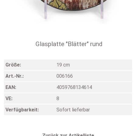
Glasplatte "Blätter" rund
Größe:
19 cm
Art.-Nr.:
006166
EAN:
4059768134614
VE:
8
Verfügbarkeit:
Sofort lieferbar
Zurück zur Artikelliste