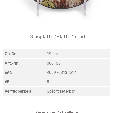
Glasplatte "Blätter" rund
Größe:
19 cm
Art.-Nr.:
006166
EAN:
4059768134614
VE:
8
Verfügbarkeit:
Sofort lieferbar
Zurück zur Artikelliste