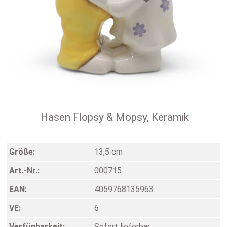
Hasen Flopsy & Mopsy, Keramik
Größe:
13,5 cm
Art.-Nr.:
000715
EAN:
4059768135963
VE:
6
Verfügbarkeit:
Sofort lieferbar